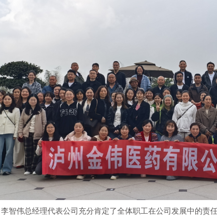
，李智伟总经理代表公司充分肯定了全体职工在公司发展中的责