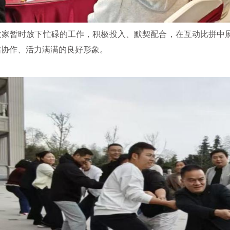
大家暂时放下忙碌的工作，积极投入、默契配合，在互动比拼中
结协作、活力满满的良好形象。