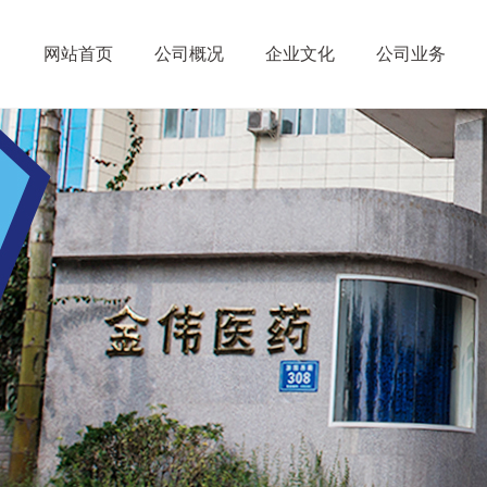
网站首页
公司概况
企业文化
公司业务