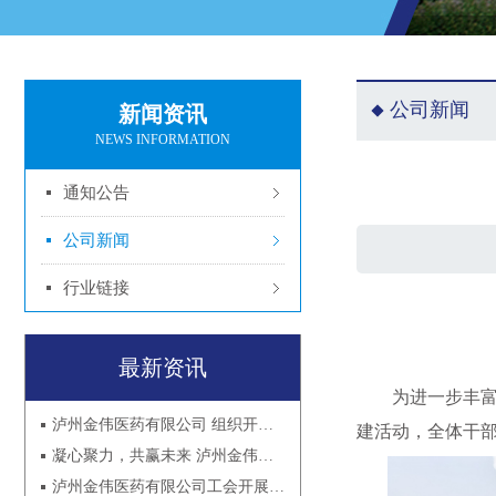
公司新闻
新闻资讯
NEWS INFORMATION
通知公告
公司新闻
行业链接
最新资讯
为进一步丰
泸州金伟医药有限公司 组织开展药品销售法律法规专项培训
建活动，全体干
凝心聚力，共赢未来 泸州金伟、金盛、昊柏公司管理团队联合团建活动圆满举行
泸州金伟医药有限公司工会开展职工团建活动