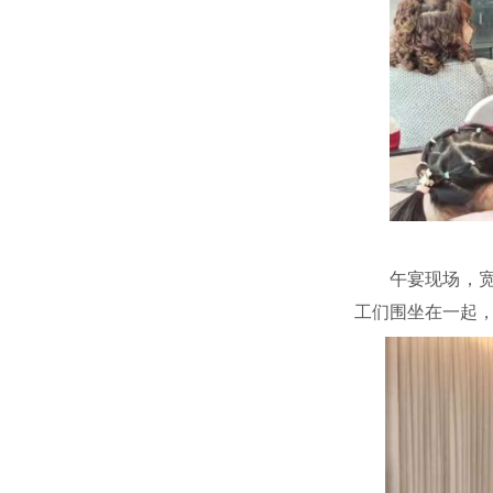
午
宴现场，
工们围坐在一起