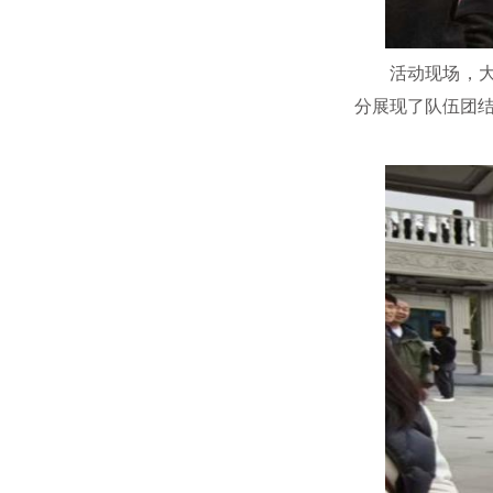
活
动现场
，
分展现了队伍团