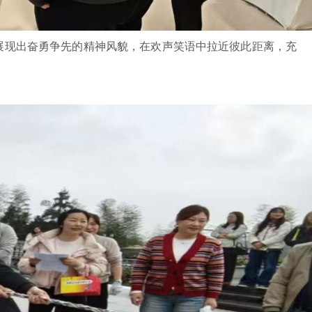
展现出奋勇争先的精神风貌，在欢声笑语中拉近彼此距离，充